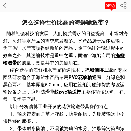
0评论
怎么选择性价比高的海鲜输送带？
随着社会科技的发展，人们物质需求的日益提高，市场对海
鲜、河鲜等水产品的需求愈发增多。水产品属于活体运输，
为了保证水产市场得到新鲜的产品，除了保证运输过程中的
效率之外，其运输技术是重中之重，而渔业海船专用的
海鲜
输送带
的质量，更是其中的关键所在。
结合新型的海鲜和水产品输送技术，
禅城信博工业
的专业
团队研发适合于海鲜水产品专用
PVC花纹输送带
，分绿色和
黑色两种，基本厚度5.2mm，应用在渔船海船卸货的爬坡运
输设备之上，这种
防滑草纹pvc输送带
主要传输传送鱼、虾、
蟹、贝类等产品。
以下分析信博工业开发的花纹输送带具备的特点：
1、输送带表面是草坪花纹，防滑耐磨，为爬坡输送中提
供足够的摩擦力。
2、带体耐水防油，不易被海鲜的水分、油脂等污染和渗