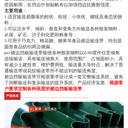
坚固耐用，在挡边中加贴帆布以加强挡边抗撕裂强度。
主要用途
：
1.适宜输送易撒落的粉状、粒状、小块状、糊状及液态状物
料；
2.可以沿水平、倾斜、垂直和变角方向输送各种散装物料，
从煤、矿石、沙子到化肥和粮食等；
3.可用于巧克力、棉花糖、糖果等食品裙边输送带，特别是
圆形食品纺织两边侧漏。
pvc裙边挡板输送带能使各种散装物料以0-90度作任意倾角
连续输送、具有输送倾角大、使用范围广、占地面积小。具
有减少土建投资、维护费用低、输送量大等特点，解决了普
通输送带或花纹输送带所不能达到的输送角度。
裙边挡板输送带可根据要求设计成一套完整输送系统，避免
了间断输送和复杂输送的提升系统。产品经济实惠，
根据客
户要求定制各种高度的裙边挡板输送带
。