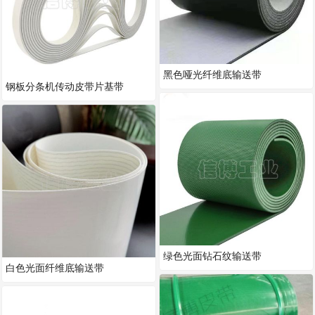
黑色哑光纤维底输送带
钢板分条机传动皮带片基带
绿色光面钻石纹输送带
白色光面纤维底输送带