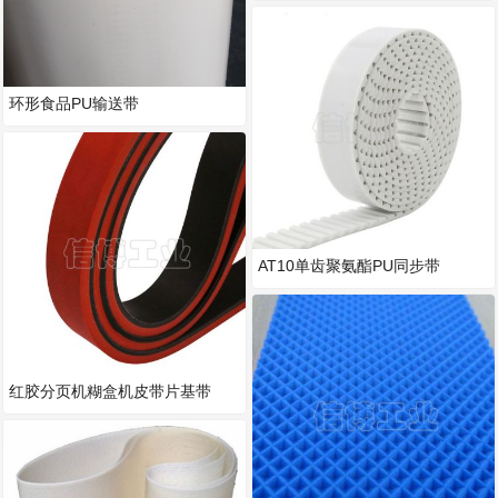
环形食品PU输送带
AT10单齿聚氨酯PU同步带
红胶分页机糊盒机皮带片基带