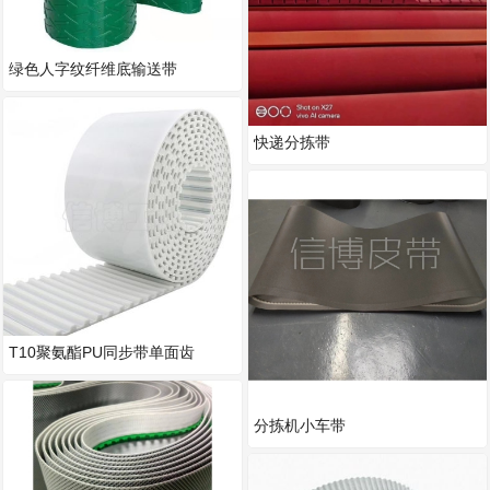
绿色人字纹纤维底输送带
快递分拣带
T10聚氨酯PU同步带单面齿
T5T20
分拣机小车带