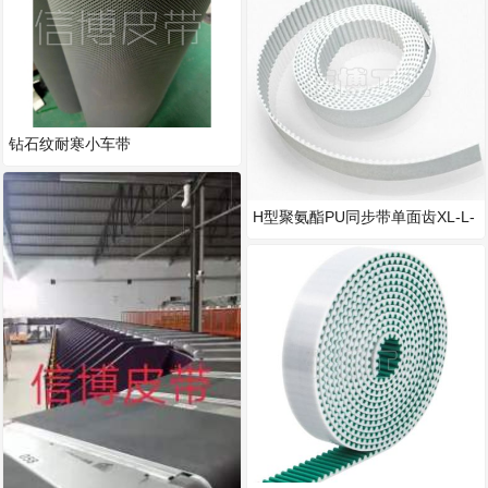
钻石纹耐寒小车带
H型聚氨酯PU同步带单面齿XL-L-
H-XH