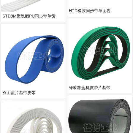
HTD橡胶同步带单面齿
STD8M聚氨酯PU同步带单齿
STD3M5M14M
绿胶糊盒机皮带片基带
双面蓝片基带皮带