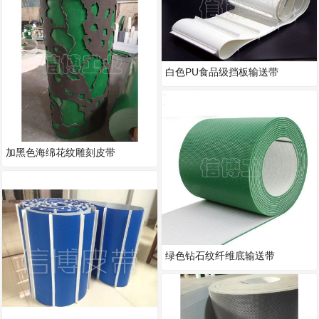
白色PU食品级挡板输送带
加黑色海绵花纹雕刻皮带
绿色钻石纹纤维底输送带