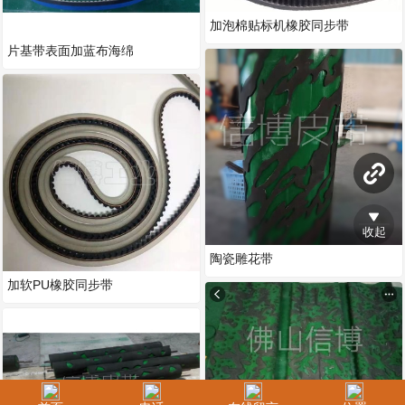
加泡棉贴标机橡胶同步带
片基带表面加蓝布海绵
收起
陶瓷雕花带
加软PU橡胶同步带